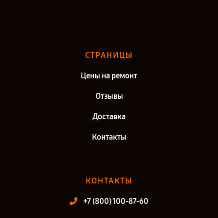
Ремонт Testo 868 в г. Саратов
Ремонт Testo 868 в г. Киров
Ремонт Testo 868 в г. Москва
СТРАНИЦЫ
Ремонт Testo 868 в г. Санкт-Петербург
Цены на ремонт
Отзывы
Доставка
Контакты
КОНТАКТЫ
+7 (800) 100-87-60