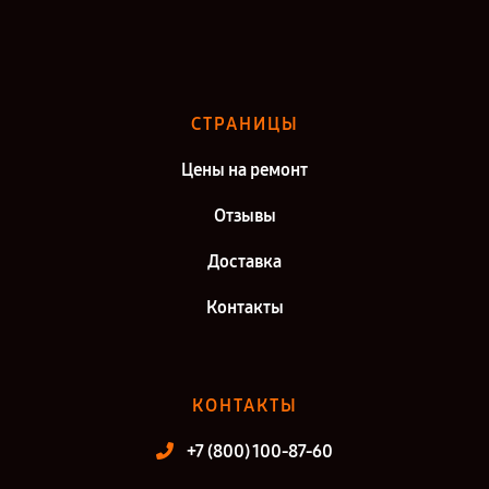
Ремонт Testo 885 в г. Саратов
Ремонт Testo 885 в г. Киров
Ремонт Testo 885 в г. Москва
СТРАНИЦЫ
Ремонт Testo 885 в г. Санкт-Петербург
Цены на ремонт
Отзывы
Доставка
Контакты
КОНТАКТЫ
+7 (800) 100-87-60